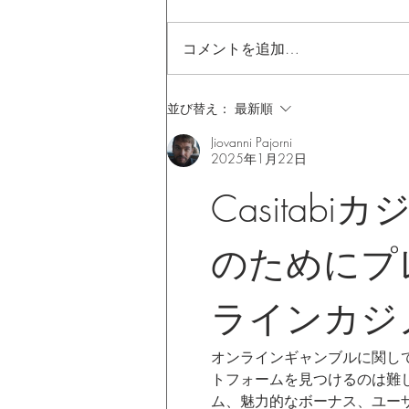
コメントを追加…
CITIZEN L REINELL EX1540-58L
並び替え：
最新順
先行展示開始！
Jiovanni Pajorni
2025年1月22日
Casitab
のためにプ
ラインカジ
オンラインギャンブルに関し
トフォームを見つけるのは難しい
ム、魅力的なボーナス、ユー