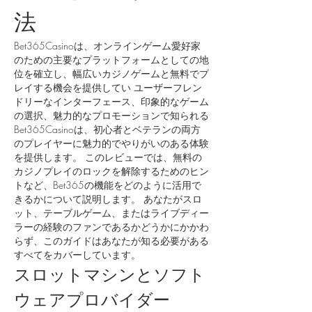
法
Bet365Casinoは、オンラインゲーム愛好家
のための主要なプラットフォームとしての地
位を確立し、幅広いカジノゲームと無料でプ
レイする機会を提供してい ユーザーフレン
ドリーなインターフェース、印象的なゲーム
の選択、魅力的なプロモーションで知られる
Bet365Casinoは、初心者とベテランの両方
のプレイヤーに魅力的でやりがいのある体験
を提供します。 このレビューでは、無料の
カジノプレイのロックを解除するためのヒン
トなど、Bet365の機能をどのように活用で
きるかについて説明します。 あなたがスロ
ット、テーブルゲーム、またはライブディー
ラーの経験のファンであるかどうかにかかわ
らず、このガイドはあなたが知る必要がある
すべてをカバーしています。
スロットマシンとソフト
ウェアプロバイダー 