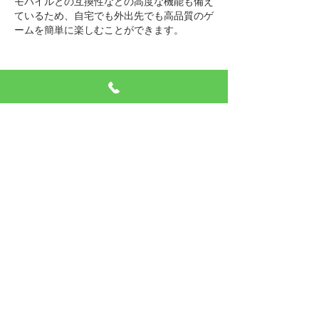
モバイルとの互換性などの高度な機能も備え
ているため、自宅でも外出先でも高品質のゲ
ームを簡単に楽しむことができます。
Bet365カジノでの入金体
験
Bet365Casinoは入金プロセスを簡素化し、
プレイヤーが迅速かつ安全に口座に資金を供